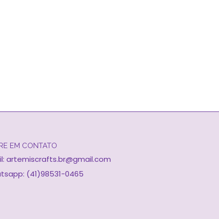
RE EM CONTATO
l:
artemiscrafts.br@gmail.com
tsapp: (41)98531-0465