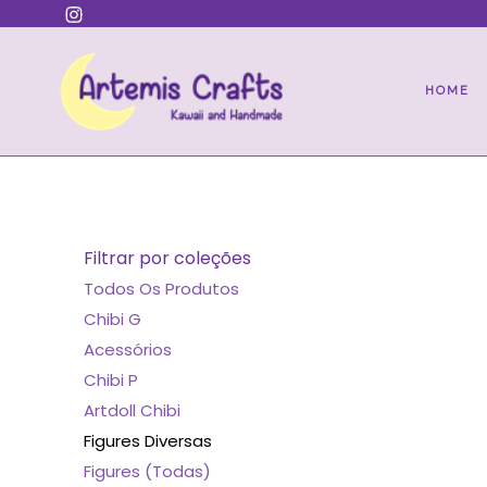
Pular
Instagram
para
o
conteúdo
HOME
Filtrar por coleções
Todos Os Produtos
Chibi G
Acessórios
Chibi P
Artdoll Chibi
Figures Diversas
Figures (todas)