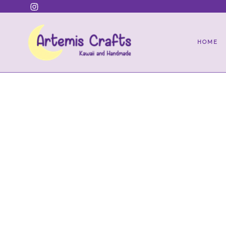
Pular
Instagram
para
o
conteúdo
HOME