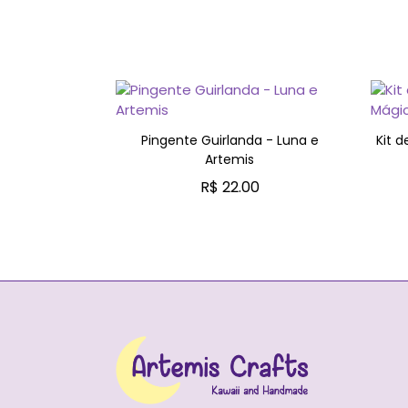
ystal Tokyo
Pingente Guirlanda - Luna e
Kit d
29.90
Artemis
CARRINHO
R$ 22.00
ADICIONAR AO CARRINHO