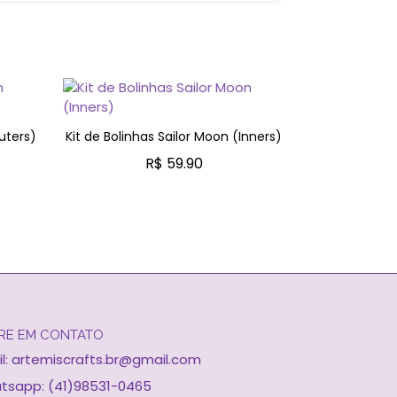
Pingente B
uters)
Kit de Bolinhas Sailor Moon (Inners)
R$ 2
R$ 59.90
ADICION
O
ADICIONAR AO CARRINHO
RE EM CONTATO
l:
artemiscrafts.br@gmail.com
tsapp: (41)98531-0465