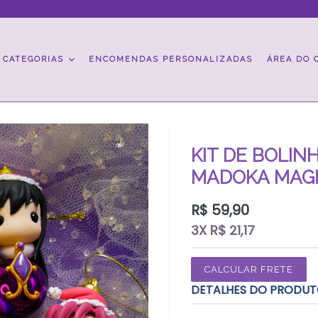
CATEGORIAS
ENCOMENDAS PERSONALIZADAS
ÁREA DO 
KIT DE BOLIN
MADOKA MAG
Preço
R$ 59,90
normal
3X R$ 21,17
CALCULAR FRETE
DETALHES DO PRODU