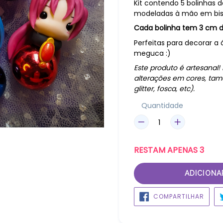
Kit contendo 5 bolinhas 
modeladas à mão em bisc
Cada bolinha tem 3 cm de
Perfeitas para decorar a 
meguca :)
Este produto é artesanal
alterações em cores, ta
glitter, fosca, etc).
Quantidade
RESTAM
APENAS
3
ADICIONA
COMP
COMPARTILHAR
NO
FACE