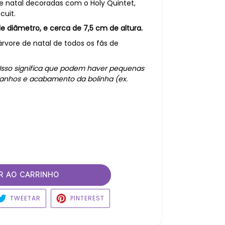
de natal decoradas com o Holy Quintet,
uit.
 diâmetro, e cerca de 7,5 cm de altura.
árvore de natal de todos os fãs de
! Isso significa que podem haver pequenas
manhos e acabamento da bolinha (ex.
R AO CARRINHO
ARTILHAR
TWEETAR
PIN
TWEETAR
PINTEREST
NO
BOOK
PINTEREST