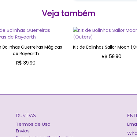
Veja também
e Bolinhas Guerreiras Mágicas
Kit de Bolinhas Sailor Moon (O
de Rayearth
R$ 59.90
R$ 39.90
ADICIONAR AO CARRINH
ADICIONAR AO CARRINHO
DÚVIDAS
ENT
Termos de Uso
Emai
Envios
Wha