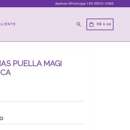
Apenas Whatsapp: (41) 98531-0465
Pesquisar
CARRINHO
CARRINHO
CLIENTE
R$ 0,00
HAS PUELLA MAGI
ICA
TO